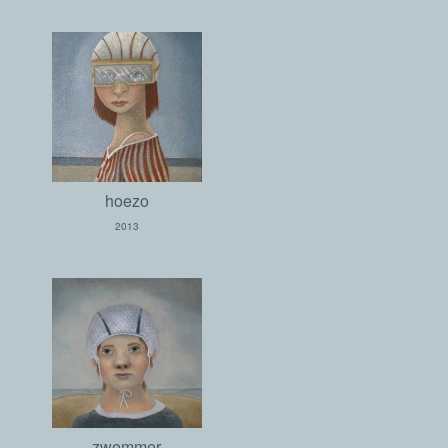
hoezo
2013
zwemmer