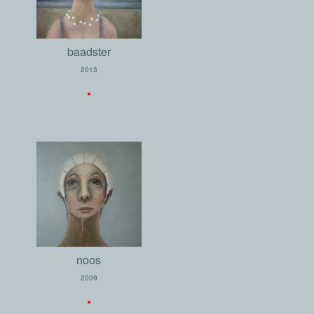
baadster
2013
.
noos
2009
.