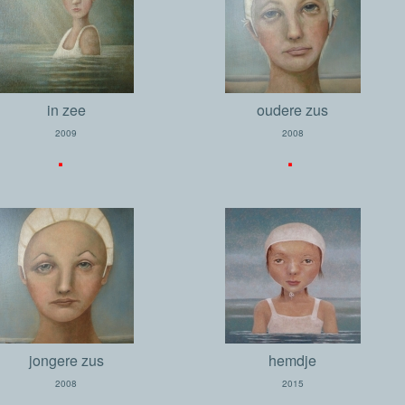
in zee
oudere zus
2009
2008
.
.
jongere zus
hemdje
2008
2015
.
.