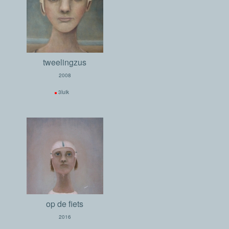
tweelingzus
2008
.
3luik
op de fiets
2016