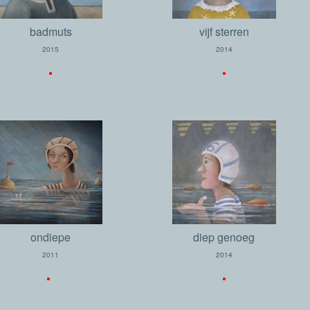
badmuts
vijf sterren
2015
2014
.
.
ondiepe
diep genoeg
2011
2014
.
.