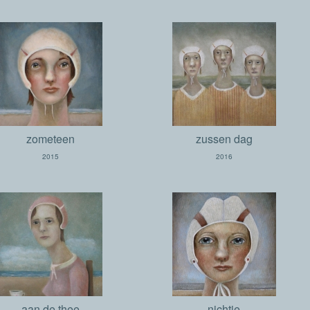
zometeen
zussen dag
2015
2016
aan de thee
nichtje